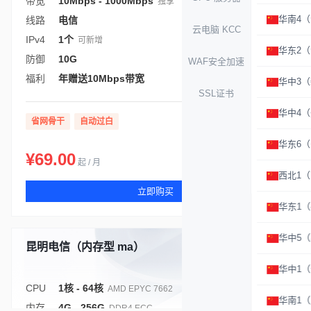
带宽
10Mbps - 1000Mbps
独享
华南4
线路
电信
云电脑 KCC
IPv4
1个
可新增
华东2
防御
10G
WAF安全加速
福利
年赠送10Mbps带宽
华中3
SSL证书
华中4
省网骨干
自动过白
华东6
¥69.00
起 / 月
西北1
立即购买
华东1
华中5
昆明电信（内存型 ma）
库存充足
华中1
CPU
1核 - 64核
AMD EPYC 7662
华南1
内存
4G - 256G
DDR4 ECC