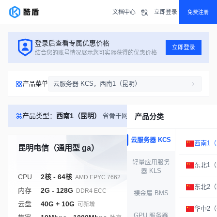
文档中心
立即登录
免费注册
登录后查看专属优惠价格
立即登录
结合您的账号情况展示您可实际获得的优惠价格
产品菜单
云服务器 KCS，西南1（昆明）
产品类型：
西南1（昆明）
省骨干网 互联优秀
产品分类
云服务器 KCS
西南1
昆明电信（通用型 ga）
库存充足
轻量应用服务
东北1
器 KLS
CPU
2核 - 64核
AMD EPYC 7662
东北2
内存
2G - 128G
DDR4 ECC
裸金属 BMS
云盘
40G + 10G
可新增
华中2
GPU 服务器