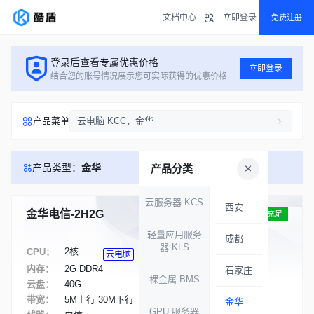
文档中心
立即登录
免费注册
登录后查看专属优惠价格
立即登录
结合您的账号情况展示您可实际获得的优惠价格
产品菜单
云电脑 KCC，金华
产品类型：
金华
产品分类
云服务器 KCS
西安
金华电信-2H2G
库存充足
轻量应用服务
成都
器 KLS
2核
CPU：
云电脑
内存：
2G DDR4
石家庄
裸金属 BMS
云盘：
40G
带宽：
5M上行 30M下行
金华
GPU 服务器