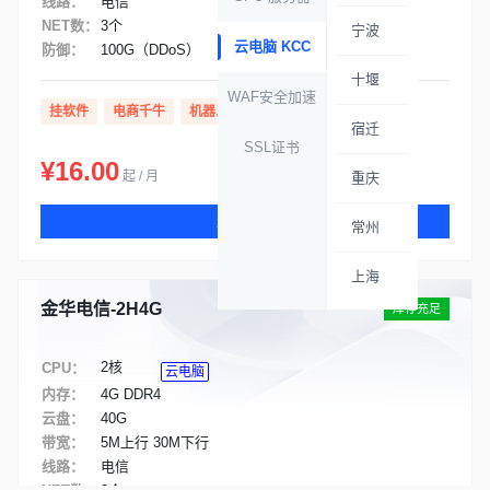
线路：
电信
NET数：
3个
宁波
云电脑 KCC
防御：
100G（DDoS）
十堰
WAF安全加速
挂软件
电商千牛
机器人
助手
云办公
宿迁
SSL证书
¥16.00
起 / 月
重庆
立即购买
常州
上海
金华电信-2H4G
库存充足
2核
CPU：
云电脑
内存：
4G DDR4
云盘：
40G
带宽：
5M上行 30M下行
线路：
电信