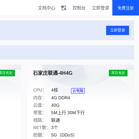
文档中心
控制台
立即登录
免费注册
立即登录
石家庄联通-4H4G
库存充足
库存充足
CPU：
4核
云电脑
内存：
4G DDR4
云盘：
40G
带宽：
5M上行 30M下行
线路：
联通
NET数：
3个
防御：
5G（DDoS）