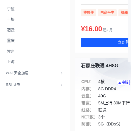
宁波
挂软件
电商千牛
机器
十堰
¥16.00
宿迁
起 / 月
重庆
立即购
常州
上海
石家庄联通-4H8G
WAF安全加速
CPU：
4核
云电脑
SSL证书
内存：
8G DDR4
云盘：
40G
带宽：
5M上行 30M下行
线路：
联通
NET数：
3个
防御：
5G（DDoS）