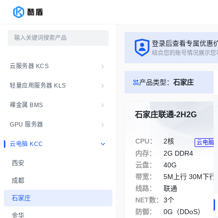
登录后查看专属优惠
结合您的账号情况展示您
云服务器 KCS
产品类型：
石家庄
轻量应用服务器 KLS
裸金属 BMS
石家庄联通-2H2G
GPU 服务器
CPU：
2核
云电脑
云电脑 KCC
内存：
2G DDR4
西安
云盘：
40G
带宽：
5M上行 30M下行
成都
线路：
联通
石家庄
NET数：
3个
防御：
0G（DDoS）
金华