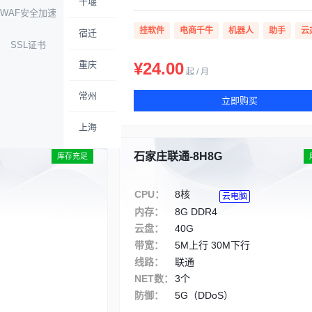
十堰
WAF安全加速
人
助手
云办公
挂软件
电商千牛
机器人
助手
云
宿迁
SSL证书
重庆
¥24.00
起 / 月
常州
买
立即购买
上海
石家庄联通-8H8G
库存充足
CPU：
8核
云电脑
内存：
8G DDR4
云盘：
40G
带宽：
5M上行 30M下行
线路：
联通
NET数：
3个
防御：
5G（DDoS）