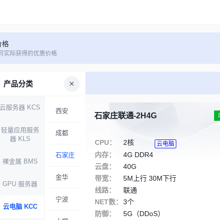
价格
可实际获得的优惠价格
产品分类
云服务器 KCS
西安
石家庄联通-2H4G
库存充足
轻量应用服务
成都
器 KLS
CPU：
2核
云电脑
内存：
4G DDR4
石家庄
裸金属 BMS
云盘：
40G
金华
带宽：
5M上行 30M下行
GPU 服务器
线路：
联通
宁波
NET数：
3个
云电脑 KCC
防御：
5G（DDoS）