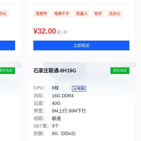
办公
挂软件
电商千牛
机器人
助手
云办公
¥32.00
起 / 月
立即购买
石家庄联通-8H16G
库存充足
库存充足
CPU：
8核
云电脑
内存：
16G DDR4
云盘：
40G
带宽：
5M上行 30M下行
线路：
联通
NET数：
3个
防御：
5G（DDoS）