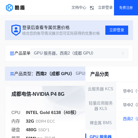
文档中心
立即登录
免费注册
登录后查看专属优惠价格
立即登录
结合您的账号情况展示您可实际获得的优惠价格
产品菜单
GPU 服务器，西南2（成都 GPU）
产品类型：
西南2（成都 GPU）
GPU显卡
产品分类
云服务器 KCS
华中1（
成都电信-NVIDIA P4 8G
库存充足
轻量应用服务
华中2（
器 KLS
CPU
INTEL Gold 6138（40核）
西南2（
内存
32G
DDR4 ECC
裸金属 BMS
硬盘
480G
SSD*1
GPU 服务器