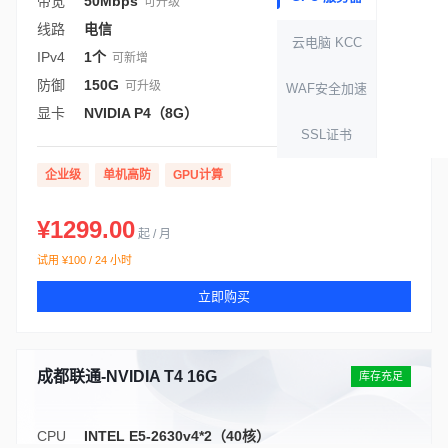
带宽
50Mbps
可升级
线路
电信
云电脑 KCC
IPv4
1个
可新增
防御
150G
可升级
WAF安全加速
显卡
NVIDIA P4（8G）
SSL证书
企业级
单机高防
GPU计算
¥1299.00
起 / 月
试用 ¥100 / 24 小时
立即购买
成都联通-NVIDIA T4 16G
库存充足
CPU
INTEL E5-2630v4*2（40核）