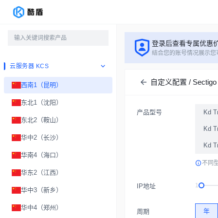
登录后查看专属优惠
结合您的账号情况展示您
云服务器 KCS
自定义配置 / Sectigo
西南1（昆明）
东北1（沈阳）
产品型号
Kd 
东北2（鞍山）
Kd T
华中2（长沙）
Kd 
华南4（海口）
不同
华东2（江西）
1
IP地址
华中3（新乡）
华中4（郑州）
年
周期