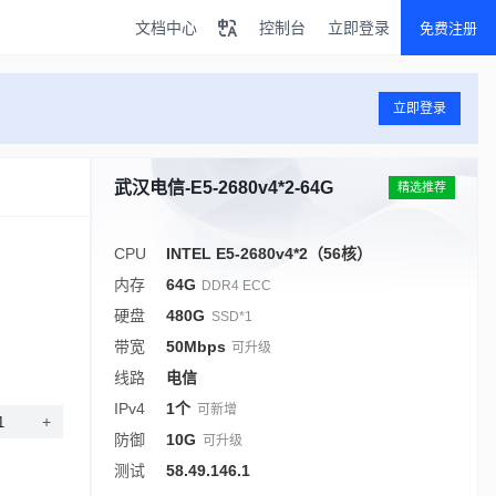
文档中心
控制台
立即登录
免费注册
立即登录
武汉电信-E5-2680v4*2-64G
精选推荐
CPU
INTEL E5-2680v4*2（56核）
内存
64G
DDR4 ECC
硬盘
480G
SSD*1
带宽
50Mbps
可升级
线路
电信
IPv4
1个
可新增
+
防御
10G
可升级
测试
58.49.146.1