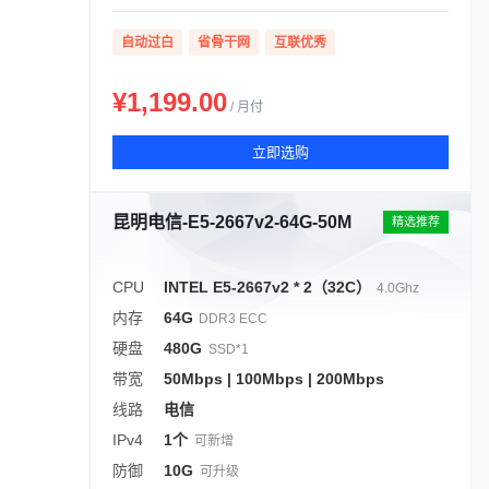
自动过白
省骨干网
互联优秀
¥1,199.00
/ 月付
立即选购
昆明电信-E5-2667v2-64G-50M
精选推荐
CPU
INTEL E5-2667v2 * 2（32C）
4.0Ghz
内存
64G
DDR3 ECC
硬盘
480G
SSD*1
带宽
50Mbps | 100Mbps | 200Mbps
线路
电信
IPv4
1个
可新增
防御
10G
可升级